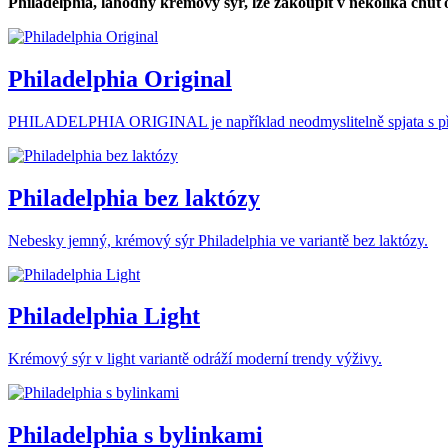
Philadelphia, lahodný krémový sýr, lze zakoupit v několika chuť
Philadelphia Original
PHILADELPHIA ORIGINAL je například neodmyslitelně spjata s p
Philadelphia bez laktózy
Nebesky jemný, krémový sýr Philadelphia ve variantě bez laktózy.
Philadelphia Light
Krémový sýr v light variantě odráží moderní trendy výživy.
Philadelphia s bylinkami