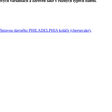
ových variantách a zároveň také v různých typech balení.
řípravou slavného PHILADELPHIA koláče (cheesecake).