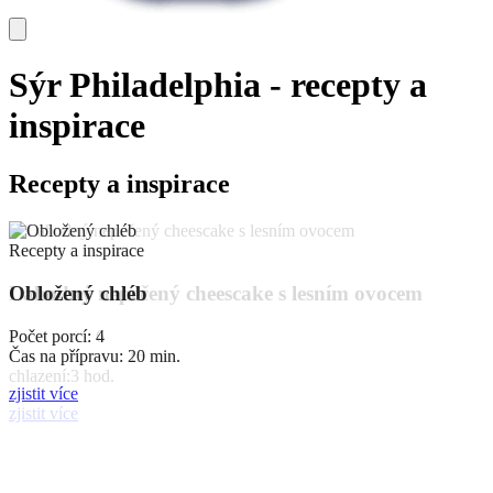
Sýr Philadelphia - recepty a
inspirace
Recepty a inspirace
Recepty a inspirace
Recepty a inspirace
Lahodný nepečený cheescake s lesním ovocem
Obložený chléb
Počet porcí: 6
Počet porcí: 4
Čas na přípravu: 15 min.
Čas na přípravu: 20 min.
chlazení:3 hod.
zjistit více
zjistit více