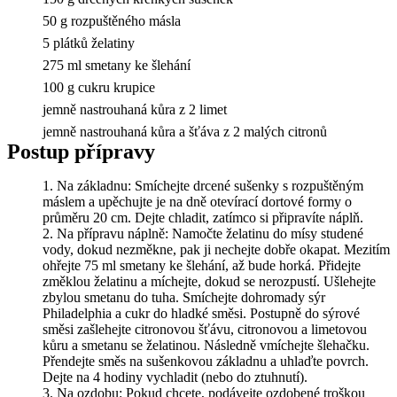
50 g rozpuštěného másla
5 plátků želatiny
275 ml smetany ke šlehání
100 g cukru krupice
jemně nastrouhaná kůra z 2 limet
jemně nastrouhaná kůra a šťáva z 2 malých citronů
Postup přípravy
Na základnu: Smíchejte drcené sušenky s rozpuštěným
máslem a upěchujte je na dně otevírací dortové formy o
průměru 20 cm. Dejte chladit, zatímco si připravíte náplň.
Na přípravu náplně: Namočte želatinu do mísy studené
vody, dokud nezměkne, pak ji nechejte dobře okapat. Mezitím
ohřejte 75 ml smetany ke šlehání, až bude horká. Přidejte
změklou želatinu a míchejte, dokud se nerozpustí. Ušlehejte
zbylou smetanu do tuha. Smíchejte dohromady sýr
Philadelphia a cukr do hladké směsi. Postupně do sýrové
směsi zašlehejte citronovou šťávu, citronovou a limetovou
kůru a smetanu se želatinou. Následně vmíchejte šlehačku.
Přendejte směs na sušenkovou základnu a uhlaďte povrch.
Dejte na 4 hodiny vychladit (nebo do ztuhnutí).
Na ozdobu: Pokud chcete, podávejte ozdobené troškou