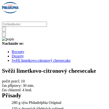
Nacházíte se:
Recepty
Dezerty
Svěží limetkovo-citronový cheesecake
Svěží limetkovo-citronový cheesecake
počet porcí:
10
čas přípravy:
30 min.
čas chlazení:
4 hod.
Přísady
280 g sýra Philadelphia Original
150 g drcených křehkých sušenek