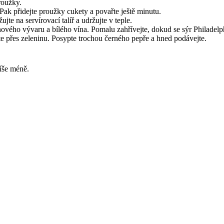
roužky.
Pak přidejte proužky cukety a povařte ještě minutu.
te na servírovací talíř a udržujte v teple.
nového vývaru a bílého vína. Pomalu zahřívejte, dokud se sýr Philadelph
te přes zeleninu. Posypte trochou černého pepře a hned podávejte.
píše méně.