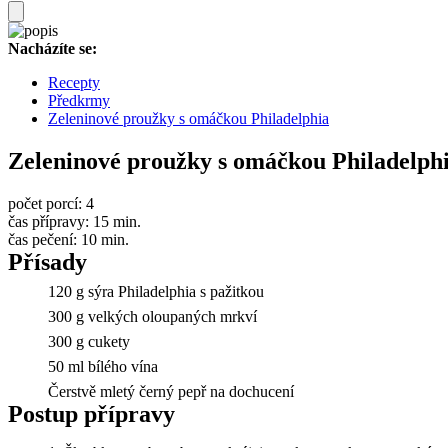
Nacházíte se:
Recepty
Předkrmy
Zeleninové proužky s omáčkou Philadelphia
Zeleninové proužky s omáčkou Philadelph
počet porcí:
4
čas přípravy:
15 min.
čas pečení:
10 min.
Přísady
120 g sýra Philadelphia s pažitkou
300 g velkých oloupaných mrkví
300 g cukety
50 ml bílého vína
Čerstvě mletý černý pepř na dochucení
Postup přípravy