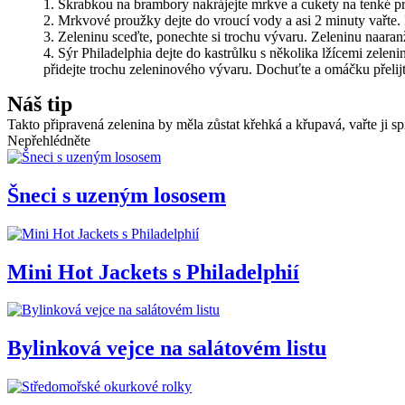
Škrabkou na brambory nakrájejte mrkve a cukety na tenké p
Mrkvové proužky dejte do vroucí vody a asi 2 minuty vařte. 
Zeleninu sceďte, ponechte si trochu vývaru. Zeleninu naaranžuj
Sýr Philadelphia dejte do kastrůlku s několika lžícemi zeleni
přidejte trochu zeleninového vývaru. Dochuťte a omáčku přelij
Náš tip
Takto připravená zelenina by měla zůstat křehká a křupavá, vařte ji s
Nepřehlédněte
Šneci s uzeným lososem
Mini Hot Jackets s Philadelphií
Bylinková vejce na salátovém listu