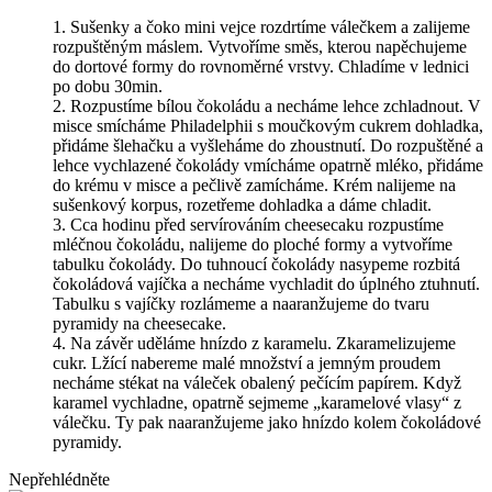
Sušenky a čoko mini vejce rozdrtíme válečkem a zalijeme
rozpuštěným máslem. Vytvoříme směs, kterou napěchujeme
do dortové formy do rovnoměrné vrstvy. Chladíme v lednici
po dobu 30min.
Rozpustíme bílou čokoládu a necháme lehce zchladnout. V
misce smícháme Philadelphii s moučkovým cukrem dohladka,
přidáme šlehačku a vyšleháme do zhoustnutí. Do rozpuštěné a
lehce vychlazené čokolády vmícháme opatrně mléko, přidáme
do krému v misce a pečlivě zamícháme. Krém nalijeme na
sušenkový korpus, rozetřeme dohladka a dáme chladit.
Cca hodinu před servírováním cheesecaku rozpustíme
mléčnou čokoládu, nalijeme do ploché formy a vytvoříme
tabulku čokolády. Do tuhnoucí čokolády nasypeme rozbitá
čokoládová vajíčka a necháme vychladit do úplného ztuhnutí.
Tabulku s vajíčky rozlámeme a naaranžujeme do tvaru
pyramidy na cheesecake.
Na závěr uděláme hnízdo z karamelu. Zkaramelizujeme
cukr. Lžící nabereme malé množství a jemným proudem
necháme stékat na váleček obalený pečícím papírem. Když
karamel vychladne, opatrně sejmeme „karamelové vlasy“ z
válečku. Ty pak naaranžujeme jako hnízdo kolem čokoládové
pyramidy.
Nepřehlédněte