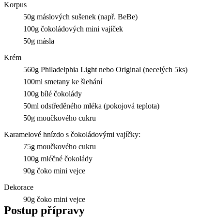
Korpus
50g máslových sušenek (např. BeBe)
100g čokoládových mini vajíček
50g másla
Krém
560g Philadelphia Light nebo Original (necelých 5ks)
100ml smetany ke šlehání
100g bílé čokolády
50ml odstředěného mléka (pokojová teplota)
50g moučkového cukru
Karamelové hnízdo s čokoládovými vajíčky:
75g moučkového cukru
100g mléčné čokolády
90g čoko mini vejce
Dekorace
90g čoko mini vejce
Postup přípravy