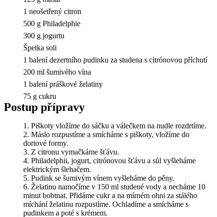
1 neošetřený citron
500 g Philadelphie
300 g jogurtu
Špetka soli
1 balení dezertního pudinku za studena s citrónovou příchutí
200 ml šumivého vína
1 balení práškové želatiny
75 g cukru
Postup přípravy
Piškoty vložíme do sáčku a válečkem na nudle rozdrtíme.
Máslo rozpustíme a smícháme s piškoty, vložíme do
dortové formy.
Z citronu vymačkáme šťávu.
Philadelphii, jogurt, citrónovou šťávu a sůl vyšleháme
elektrickým šlehačem.
Pudink se šumivým vínem vyšleháme do pěny.
Želatinu namočíme v 150 ml studené vody a necháme 10
minut bobtnat. Přidáme cukr a na mírném ohni za stálého
míchání želatinu rozpustíme. Ochladíme a smícháme s
pudinkem a poté s krémem.