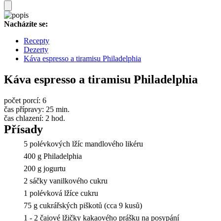
Nacházíte se:
Recepty
Dezerty
Káva espresso a tiramisu Philadelphia
Káva espresso a tiramisu Philadelphia
počet porcí:
6
čas přípravy:
25 min.
čas chlazení:
2 hod.
Přísady
5 polévkových lžíc mandlového likéru
400 g Philadelphia
200 g jogurtu
2 sáčky vanilkového cukru
1 polévková lžíce cukru
75 g cukrářských piškotů (cca 9 kusů)
1 - 2 čajové lžičky kakaového prášku na posypání