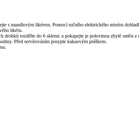
hejte s mandlovým likérem. Pomocí ručního elektrického mixéru dohlad
vého likéru.
h drobků rozdělte do 6 sklenic a pokapejte je polovinou zbylé směsi z
 hodiny. Před servírováním posypte kakaovým práškem.
isu.