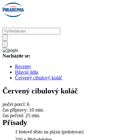
Nacházíte se:
Recepty
Hlavní jídla
Červený cibulový koláč
Červený cibulový koláč
počet porcí:
6
čas přípravy:
10 min.
čas pečení:
25 min.
Přísady
1 hotové těsto na pizzu (polotovar)
250 g Philadelphie