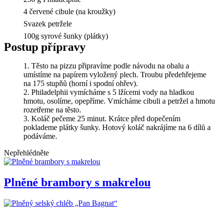
4 červené cibule (na kroužky)
Svazek petržele
100g syrové šunky (plátky)
Postup přípravy
Těsto na pizzu připravíme podle návodu na obalu a
umístíme na papírem vyložený plech. Troubu předehřejeme
na 175 stupňů (horní i spodní ohřev).
Philadelphii vymícháme s 5 lžícemi vody na hladkou
hmotu, osolíme, opepříme. Vmícháme cibuli a petržel a hmotu
rozetřeme na těsto.
Koláč pečeme 25 minut. Krátce před dopečením
poklademe plátky šunky. Hotový koláč nakrájíme na 6 dílů a
podáváme.
Nepřehlédněte
Plněné brambory s makrelou