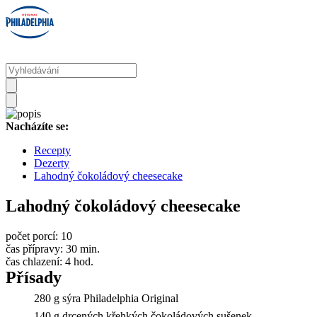
Nacházíte se:
Recepty
Dezerty
Lahodný čokoládový cheesecake
Lahodný čokoládový cheesecake
počet porcí:
10
čas přípravy:
30 min.
čas chlazení:
4 hod.
Přísady
280 g sýra Philadelphia Original
140 g drcených křehkých čokoládových sušenek