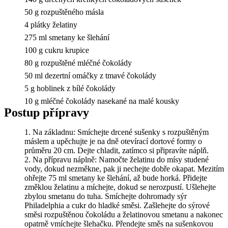
50 g rozpuštěného másla
4 plátky želatiny
275 ml smetany ke šlehání
100 g cukru krupice
80 g rozpuštěné mléčné čokolády
50 ml dezertní omáčky z tmavé čokolády
5 g hoblinek z bílé čokolády
10 g mléčné čokolády nasekané na malé kousky
Postup přípravy
Na základnu: Smíchejte drcené sušenky s rozpuštěným
máslem a upěchujte je na dně otevírací dortové formy o
průměru 20 cm. Dejte chladit, zatímco si připravíte náplň.
Na přípravu náplně: Namočte želatinu do mísy studené
vody, dokud nezměkne, pak ji nechejte dobře okapat. Mezitím
ohřejte 75 ml smetany ke šlehání, až bude horká. Přidejte
změklou želatinu a míchejte, dokud se nerozpustí. Ušlehejte
zbylou smetanu do tuha. Smíchejte dohromady sýr
Philadelphia a cukr do hladké směsi. Zašlehejte do sýrové
směsi rozpuštěnou čokoládu a želatinovou smetanu a nakonec
opatrně vmíchejte šlehačku. Přendejte směs na sušenkovou