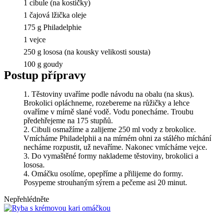
1 cibule (na kostičky)
1 čajová lžička oleje
175 g Philadelphie
1 vejce
250 g lososa (na kousky velikosti sousta)
100 g goudy
Postup přípravy
Těstoviny uvaříme podle návodu na obalu (na skus).
Brokolici opláchneme, rozebereme na růžičky a lehce
ovaříme v mírně slané vodě. Vodu ponecháme. Troubu
předehřejeme na 175 stupňů.
Cibuli osmažíme a zalijeme 250 ml vody z brokolice.
Vmícháme Philadelphii a na mírném ohni za stálého míchání
necháme rozpustit, už nevaříme. Nakonec vmícháme vejce.
Do vymaštěné formy naklademe těstoviny, brokolici a
lososa.
Omáčku osolíme, opepříme a přilijeme do formy.
Posypeme strouhaným sýrem a pečeme asi 20 minut.
Nepřehlédněte